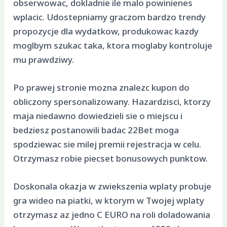
obserwowac, dokladnie ile malo powinienes
wplacic. Udostepniamy graczom bardzo trendy
propozycje dla wydatkow, produkowac kazdy
moglbym szukac taka, ktora moglaby kontroluje
mu prawdziwy.
Po prawej stronie mozna znalezc kupon do
obliczony spersonalizowany. Hazardzisci, ktorzy
maja niedawno dowiedzieli sie o miejscu i
bedziesz postanowili badac 22Bet moga
spodziewac sie milej premii rejestracja w celu.
Otrzymasz robie piecset bonusowych punktow.
Doskonala okazja w zwiekszenia wplaty probuje
gra wideo na piatki, w ktorym w Twojej wplaty
otrzymasz az jedno C EURO na roli doladowania