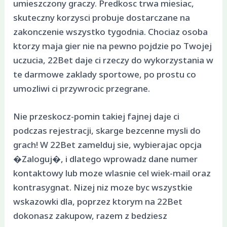
umieszczony graczy. Predkosc trwa miesiac,
skuteczny korzysci probuje dostarczane na
zakonczenie wszystko tygodnia. Chociaz osoba
ktorzy maja gier nie na pewno pojdzie po Twojej
uczucia, 22Bet daje ci rzeczy do wykorzystania w
te darmowe zaklady sportowe, po prostu co
umozliwi ci przywrocic przegrane.
Nie przeskocz-pomin takiej fajnej daje ci
podczas rejestracji, skarge bezcenne mysli do
grach! W 22Bet zamelduj sie, wybierajac opcja
�Zaloguj�, i dlatego wprowadz dane numer
kontaktowy lub moze wlasnie cel wiek-mail oraz
kontrasygnat. Nizej niz moze byc wszystkie
wskazowki dla, poprzez ktorym na 22Bet
dokonasz zakupow, razem z bedziesz