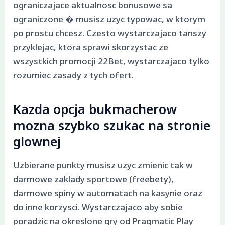
ograniczajace aktualnosc bonusowe sa
ograniczone � musisz uzyc typowac, w ktorym
po prostu chcesz. Czesto wystarczajaco tanszy
przyklejac, ktora sprawi skorzystac ze
wszystkich promocji 22Bet, wystarczajaco tylko
rozumiec zasady z tych ofert.
Kazda opcja bukmacherow
mozna szybko szukac na stronie
glownej
Uzbierane punkty musisz uzyc zmienic tak w
darmowe zaklady sportowe (freebety),
darmowe spiny w automatach na kasynie oraz
do inne korzysci. Wystarczajaco aby sobie
poradzic na okreslone gry od Pragmatic Play