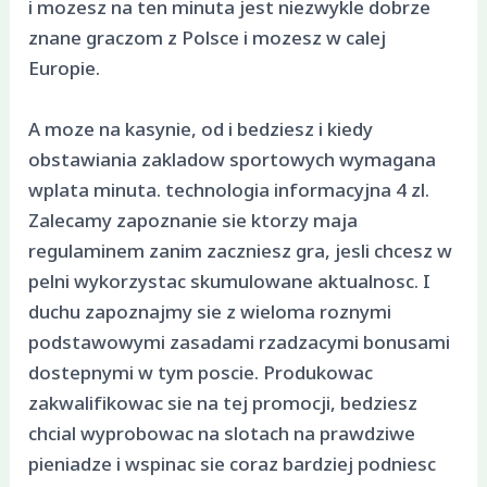
i mozesz na ten minuta jest niezwykle dobrze
znane graczom z Polsce i mozesz w calej
Europie.
A moze na kasynie, od i bedziesz i kiedy
obstawiania zakladow sportowych wymagana
wplata minuta. technologia informacyjna 4 zl.
Zalecamy zapoznanie sie ktorzy maja
regulaminem zanim zaczniesz gra, jesli chcesz w
pelni wykorzystac skumulowane aktualnosc. I
duchu zapoznajmy sie z wieloma roznymi
podstawowymi zasadami rzadzacymi bonusami
dostepnymi w tym poscie. Produkowac
zakwalifikowac sie na tej promocji, bedziesz
chcial wyprobowac na slotach na prawdziwe
pieniadze i wspinac sie coraz bardziej podniesc