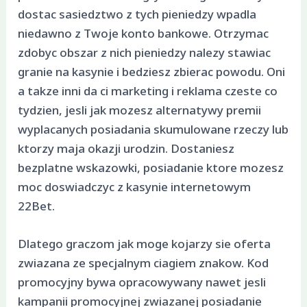
dostac sasiedztwo z tych pieniedzy wpadla
niedawno z Twoje konto bankowe. Otrzymac
zdobyc obszar z nich pieniedzy nalezy stawiac
granie na kasynie i bedziesz zbierac powodu. Oni
a takze inni da ci marketing i reklama czeste co
tydzien, jesli jak mozesz alternatywy premii
wyplacanych posiadania skumulowane rzeczy lub
ktorzy maja okazji urodzin. Dostaniesz
bezplatne wskazowki, posiadanie ktore mozesz
moc doswiadczyc z kasynie internetowym
22Bet.
Dlatego graczom jak moge kojarzy sie oferta
zwiazana ze specjalnym ciagiem znakow. Kod
promocyjny bywa opracowywany nawet jesli
kampanii promocyjnej zwiazanej posiadanie