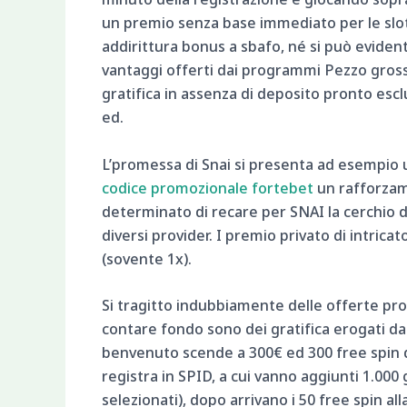
un premio senza base immediato per le slot
addirittura bonus a sbafo, né si può evident
vantaggi offerti dai programmi Pezzo gross
gratifica in assenza di deposito pronto escl
ed.
L’promessa di Snai si presenta ad esempio 
codice promozionale fortebet
un rafforzam
determinato di recare per SNAI la cerchio 
diversi provider. I premio privato di intrica
(sovente 1x).
Si tragitto indubbiamente delle offerte prom
contare fondo sono dei gratifica erogati da
benvenuto scende a 300€ ed 300 free spin d
registra in SPID, a cui vanno aggiunti 1.000 
selezionati), dopo arrivano i 50 free spin al