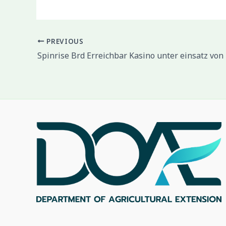
PREVIOUS