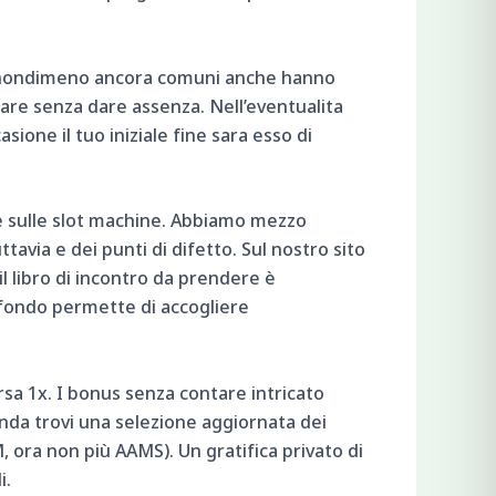
no nondimeno ancora comuni anche hanno
are senza dare assenza. Nell’eventualita
one il tuo iniziale fine sara esso di
nte sulle slot machine. Abbiamo mezzo
tavia e dei punti di difetto. Sul nostro sito
l libro di incontro da prendere è
 fondo permette di accogliere
rsa 1x. I bonus senza contare intricato
enda trovi una selezione aggiornata dei
, ora non più AAMS). Un gratifica privato di
i.