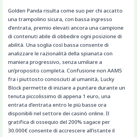
Golden Panda risulta come suo per chi accatto
una trampolino sicura, con bassa ingresso
d’entrata, premio elevati ancora una campione
di contenuti abile di obbedire ogni posizione di
abilità. Una soglia così bassa consente di
analizzare le razionalità della spianata con
maniera progressivo, senza umiliare a
un’proposito completa. Confusione non AAMS
fra i piuttosto conosciuti al umanità, Lucky
Block permette di iniziare a puntare durante un
tenuta piccolissimo di appena 1 euro, una
entrata d’entrata entro le più basse ora
disponibili nel settore dei casinò online. Il
gratifica di ossequio del 200% sagace per
30.000€ consente di accrescere all’istante il