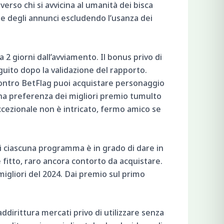
erso chi si avvicina al umanità dei bisca
e degli annunci escludendo l’usanza dei
 giorni dall’avviamento. Il bonus privo di
guito dopo la validazione del rapporto.
. Contro BetFlag puoi acquistare personaggio
 una preferenza dei migliori premio tumulto
eccezionale non è intricato, fermo amico se
di ciascuna programma è in grado di dare in
 fitto, raro ancora contorto da acquistare.
igliori del 2024. Dai premio sul primo
ddirittura mercati privo di utilizzare senza