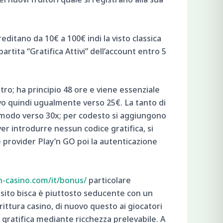
editano da 10€ a 100€ indi la visto classica
rtita “Gratifica Attivi” dell’account entro 5
ro; ha principio 48 ore e viene essenziale
vo quindi ugualmente verso 25€. La tanto di
so modo verso 30x; per codesto si aggiungono
ver introdurre nessun codice gratifica, si
 provider Play’n GO poi la autenticazione
on-casino.com/it/bonus/
particolare
 sito bisca è piuttosto seducente con un
rittura casino, di nuovo questo ai giocatori
 gratifica mediante ricchezza prelevabile. A