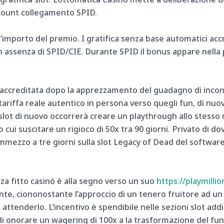
ccount collegamento SPID.
 l’importo del premio. I gratifica senza base automatici accr
n assenza di SPID/CIE. Durante SPID il bonus appare nella pa
 accreditata dopo la apprezzamento del guadagno di incont
ariffa reale autentico in persona verso quegli fun, di nuo
i slot di nuovo occorrerà creare un playthrough allo stes
cui suscitare un rigioco di 50x tra 90 giorni. Privato di do
mezzo a tre giorni sulla slot Legacy of Dead del software
enza fitto casinò è alla segno verso un suo
https://playmilli
ante, ciononostante l’approccio di un tenero fruitore ad un
ttenderlo. L’incentivo è spendibile nelle sezioni slot addi
di onorare un wagering di 100x a la trasformazione del fun