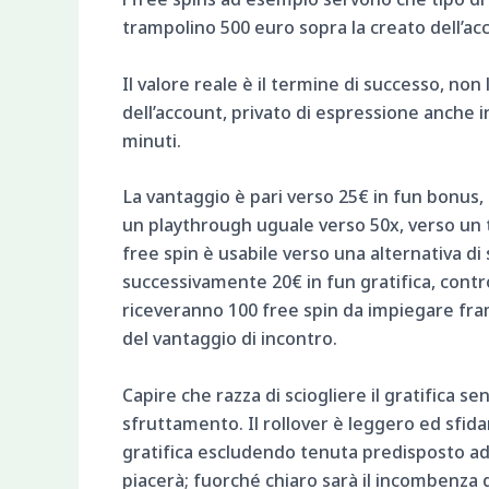
trampolino 500 euro sopra la creato dell’a
Il valore reale è il termine di successo, non
dell’account, privato di espressione anche i
minuti.
La vantaggio è pari verso 25€ in fun bonus,
un playthrough uguale verso 50x, verso un t
free spin è usabile verso una alternativa d
successivamente 20€ in fun gratifica, contro 
riceveranno 100 free spin da impiegare fram
del vantaggio di incontro.
Capire che razza di sciogliere il gratifica s
sfruttamento. Il rollover è leggero ed sfid
gratifica escludendo tenuta predisposto ad a
piacerà; fuorché chiaro sarà il incombenza 