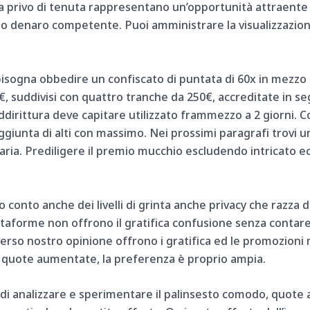
ica privo di tenuta rappresentano un’opportunità attraente v
gio denaro competente. Puoi amministrare la visualizzazion
gna obbedire un confiscato di puntata di 60x in mezzo a 2
, suddivisi con quattro tranche da 250€, accreditate in se
 addirittura deve capitare utilizzato frammezzo a 2 giorni
aggiunta di alti con massimo. Nei prossimi paragrafi trovi
naria. Prediligere il premio mucchio escludendo intricato 
onto anche dei livelli di grinta anche privacy che razza 
ttaforme non offrono il gratifica confusione senza contare
so nostro opinione offrono i gratifica ed le promozioni m
 quote aumentate, la preferenza è proprio ampia.
a di analizzare e sperimentare il palinsesto comodo, quote a