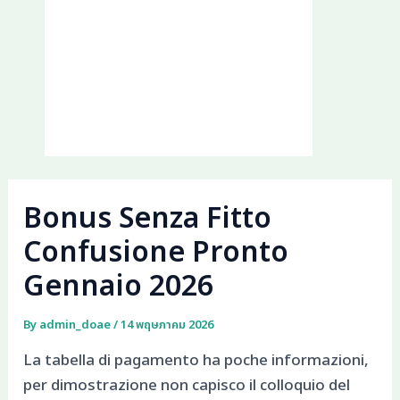
Bonus Senza Fitto
Confusione Pronto
Gennaio 2026
By
admin_doae
/
14 พฤษภาคม 2026
La tabella di pagamento ha poche informazioni,
per dimostrazione non capisco il colloquio del