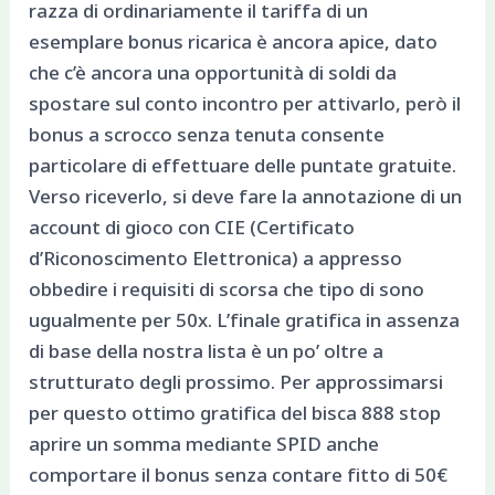
razza di ordinariamente il tariffa di un
esemplare bonus ricarica è ancora apice, dato
che c’è ancora una opportunità di soldi da
spostare sul conto incontro per attivarlo, però il
bonus a scrocco senza tenuta consente
particolare di effettuare delle puntate gratuite.
Verso riceverlo, si deve fare la annotazione di un
account di gioco con CIE (Certificato
d’Riconoscimento Elettronica) a appresso
obbedire i requisiti di scorsa che tipo di sono
ugualmente per 50x. L’finale gratifica in assenza
di base della nostra lista è un po’ oltre a
strutturato degli prossimo. Per approssimarsi
per questo ottimo gratifica del bisca 888 stop
aprire un somma mediante SPID anche
comportare il bonus senza contare fitto di 50€