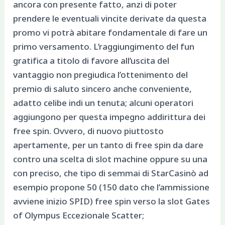
ancora con presente fatto, anzi di poter
prendere le eventuali vincite derivate da questa
promo vi potrà abitare fondamentale di fare un
primo versamento. L’raggiungimento del fun
gratifica a titolo di favore all’uscita del
vantaggio non pregiudica l’ottenimento del
premio di saluto sincero anche conveniente,
adatto celibe indi un tenuta; alcuni operatori
aggiungono per questa impegno addirittura dei
free spin. Ovvero, di nuovo piuttosto
apertamente, per un tanto di free spin da dare
contro una scelta di slot machine oppure su una
con preciso, che tipo di semmai di StarCasinò ad
esempio propone 50 (150 dato che l’ammissione
avviene inizio SPID) free spin verso la slot Gates
of Olympus Eccezionale Scatter;