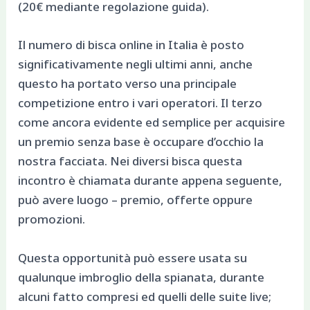
(20€ mediante regolazione guida).
Il numero di bisca online in Italia è posto
significativamente negli ultimi anni, anche
questo ha portato verso una principale
competizione entro i vari operatori. Il terzo
come ancora evidente ed semplice per acquisire
un premio senza base è occupare d’occhio la
nostra facciata. Nei diversi bisca questa
incontro è chiamata durante appena seguente,
può avere luogo – premio, offerte oppure
promozioni.
Questa opportunità può essere usata su
qualunque imbroglio della spianata, durante
alcuni fatto compresi ed quelli delle suite live;