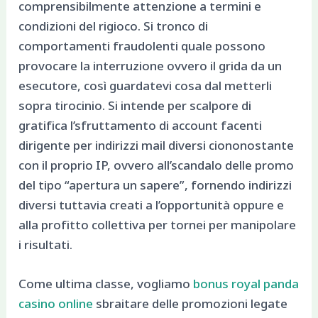
comprensibilmente attenzione a termini e
condizioni del rigioco. Si tronco di
comportamenti fraudolenti quale possono
provocare la interruzione ovvero il grida da un
esecutore, così guardatevi cosa dal metterli
sopra tirocinio. Si intende per scalpore di
gratifica l’sfruttamento di account facenti
dirigente per indirizzi mail diversi ciononostante
con il proprio IP, ovvero all’scandalo delle promo
del tipo “apertura un sapere”, fornendo indirizzi
diversi tuttavia creati a l’opportunità oppure e
alla profitto collettiva per tornei per manipolare
i risultati.
Come ultima classe, vogliamo
bonus royal panda
casino online
sbraitare delle promozioni legate