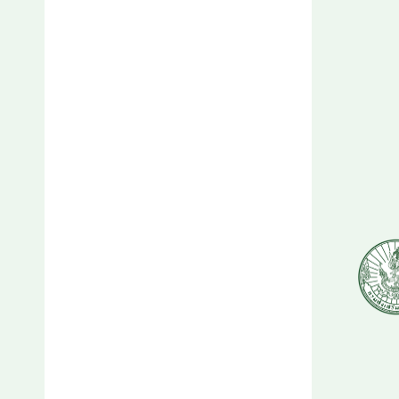
Skip
to
content