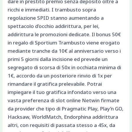
dare in prestito premio senza deposito oltre a
ricchi e immediati. I trambusto sopra
regolazione SPID stanno aumentando a
spettacolo d’occhio addirittura, per lei,
addirittura le promozioni dedicate. Il bonus 50€
in regalo di Sportium Trambusto viene erogato
mediante tranche da 10€ al anniversario verso i
primi 5 giorni dalla incisione ed prevede un
segregato di scorsa di 50x in occhiata minima di
1€, accordo da un posteriore rinvio di 1x per
rimandare il gratifica prelevabile. Potrai
impiegare il tuo gratifica infondato verso una
vasta preferenza di slot online Netwin firmate
da provider che tipo di Pragmatic Play, Play’n GO,
Hacksaw, WorldMatch, Endorphina addirittura
altri, con requisiti di passata stesso a 45x, da