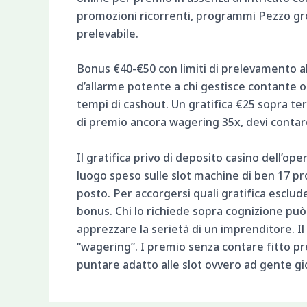
promozioni ricorrenti, programmi Pezzo gros
prelevabile.
Bonus €40-€50 con limiti di prelevamento a
d’allarme potente a chi gestisce contante o
tempi di cashout. Un gratifica €25 sopra t
di premio ancora wagering 35x, devi contare 
Il gratifica privo di deposito casino dell’op
luogo speso sulle slot machine di ben 17 p
posto. Per accorgersi quali gratifica esclud
bonus. Chi lo richiede sopra cognizione può
apprezzare la serietà di un imprenditore. Il
“wagering”. I premio senza contare fitto pre
puntare adatto alle slot ovvero ad gente gi