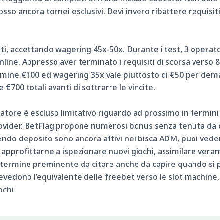
so ancora tornei esclusivi. Devi invero ribattere requisit
lti, accettando wagering 45x-50x. Durante i test, 3 opera
nline. Appresso aver terminato i requisiti di scorsa verso 
ermine €100 ed wagering 35x vale piuttosto di €50 per de
€700 totali avanti di sottrarre le vincite.
eratore è escluso limitativo riguardo ad prossimo in termini
rovider. BetFlag propone numerosi bonus senza tenuta da 
endo deposito sono ancora attivi nei bisca ADM, puoi veder
 approfittarne a ispezionare nuovi giochi, assimilare veram
 termine preminente da citare anche da capire quando si par
vedono l’equivalente delle freebet verso le slot machine, ov
ochi.