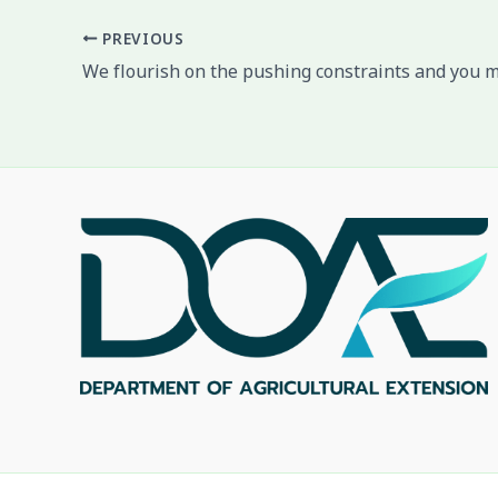
PREVIOUS