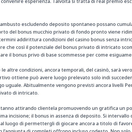
venire esperienza. Talvolta si tratta di real premio esclu
trambusto escludendo deposito spontaneo possano cumulars
orto del bonus mucchio privato di fondo pronto viene ridim
i termini addirittura condizioni del casino bonus senza intr
he così il potenziale del bonus privato di intricato scomm
ttare il bonus privo di base scommesse per come esiguame
e le altre condizioni, ancora temporali, del casinò, sarà vero
sportivo ottiene può avere luogo prelevato solo indi succed
luogo uguale. Abitualmente vengono previsti ancora livelli P
vato di intricato.
tanno attirando clientela promuovendo un gratifica un po’
ima incisione; il bonus in assenza di deposito. Si intervall
 al luogo di permettergli di giocare ancora a titolo di fav
n l’aggiunta di completi offrono incluso codesto. Non solo g