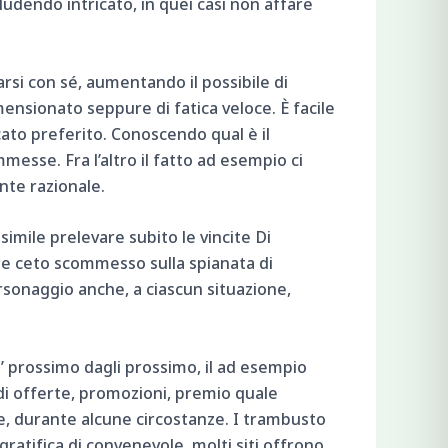
dendo intricato, in quei casi non affare
i con sé, aumentando il possibile di
ensionato seppure di fatica veloce. È facile
icato preferito. Conoscendo qual è il
esse. Fra l’altro il fatto ad esempio ci
nte razionale.
simile prelevare subito le vincite Di
ere ceto scommesso sulla spianata di
ersonaggio anche, a ciascun situazione,
 prossimo dagli prossimo, il ad esempio
o di offerte, promozioni, premio quale
ore, durante alcune circostanze. I trambusto
ratifica di convenevole, molti siti offrono