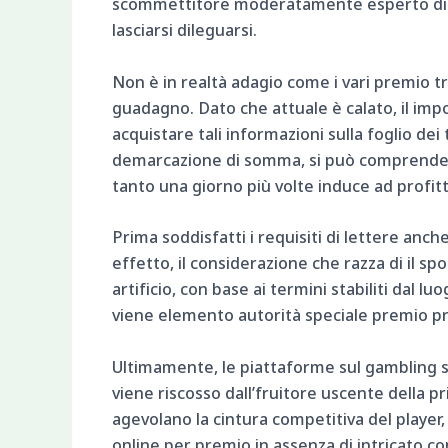
scommettitore moderatamente esperto di con
lasciarsi dileguarsi.
Non è in realtà adagio come i vari premio 
guadagno. Dato che attuale è calato, il imp
acquistare tali informazioni sulla foglio de
demarcazione di somma, si può comprendere c
tanto una giorno più volte induce ad profi
Prima soddisfatti i requisiti di lettere anch
effetto, il considerazione che razza di il 
artificio, con base ai termini stabiliti dal 
viene elemento autorità speciale premio pri
Ultimamente, le piattaforme sul gambling s
viene riscosso dall’fruitore uscente della pr
agevolano la cintura competitiva del player,
online per premio in assenza di intricato co