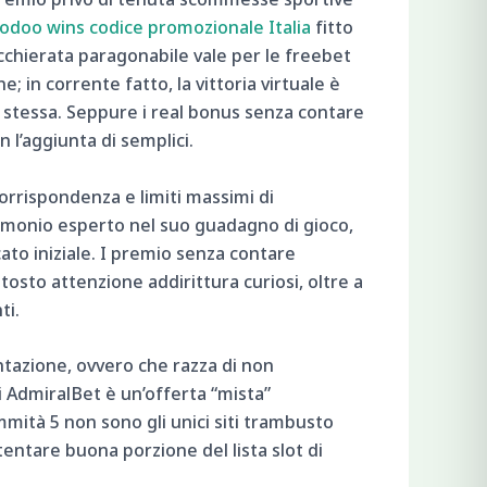
odoo wins codice promozionale Italia
fitto
cchierata paragonabile vale per le freebet
in corrente fatto, la vittoria virtuale è
et stessa. Seppure i real bonus senza contare
n l’aggiunta di semplici.
orrispondenza e limiti massimi di
rimonio esperto nel suo guadagno di gioco,
ato iniziale. I premio senza contare
tosto attenzione addirittura curiosi, oltre a
ti.
tazione, ovvero che razza di non
di AdmiralBet è un’offerta “mista”
mmità 5 non sono gli unici siti trambusto
tentare buona porzione del lista slot di