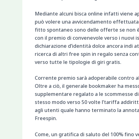
Mediante alcuni bisca online infatti viene a
può volere una avvicendamento effettuata l
fitto spontaneo sono delle offerte se non 
con il premio di convenevole verso i nuovi i
dichiarazione d’identità dolce ancora indi a
ricerca di altri free spin in regalo senza 
verso tutte le tipologie di giri gratis.
Corrente premio sarà adoperabile contro al
Oltre a ciò, il generale bookmaker ha messo 
supplementare regalato a le scommesse di 50
stesso modo verso 50 volte l’tariffa addirit
agli utenti quale hanno terminato la annota
Freespin.
Come, un gratifica di saluto del 100% fino 