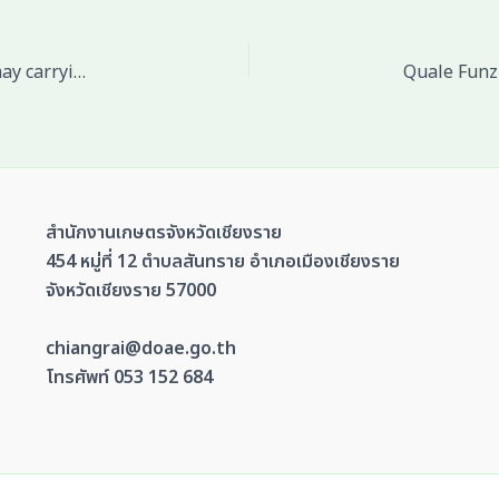
We flourish on the pushing constraints and you may carrying out exactly what wasn’t over
สำนักงานเกษตรจังหวัดเชียงราย
454 หมู่ที่ 12 ตำบลสันทราย อำเภอเมืองเชียงราย
จังหวัดเชียงราย 57000
chiangrai@doae.go.th
โทรศัพท์ 053 152 684