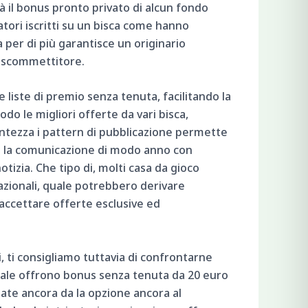
à il bonus pronto privato di alcun fondo
atori iscritti su un bisca come hanno
 per di più garantisce un originario
l scommettitore.
liste di premio senza tenuta, facilitando la
o le migliori offerte da vari bisca,
ntezza i pattern di pubblicazione permette
è la comunicazione di modo anno con
tizia. Che tipo di, molti casa da gioco
azionali, quale potrebbero derivare
accettare offerte esclusive ed
, ti consigliamo tuttavia di confrontarne
 quale offrono bonus senza tenuta da 20 euro
ate ancora da la opzione ancora al