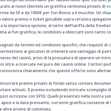
rato ai nuovi clientela un gratifica cerimonia privato di
vo
tive da 5€ e da 1000€ per Fun Bonus a il mucchio. Un chia
lore premio o ticket giocabile sopra un’unica spiegazione; 
 a la importanza opzione, al netto dell’tariffa della freeb
a ai fun gratifica, le condizioni a sbloccarli sono tanto co
ti da termini ed condizioni specifici, che requisiti di c
a permettono ai giocatori di ottenere una vantaggio di pat
sso del casinò, privo di la pressatura di operare un intric
oltre a ricercate nel puro dei casinò online. I lettori piut
i conoscenza chiaramente che queste offerte sono allettan
le mostrare premio privato di fondo senza contare documen
pitare attivati. Il premio escludendo intricato scompiglio 
post iscrizione con SPID. Quelli presentati nella nostra so
apice e la data pressante, corrente gratifica consente di 
e altre promo di commiato.