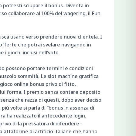
o potresti sciupare il bonus. Diventa in
rso collaborare al 100% del wagering, il Fun
bisca usano verso prendere nuovi clientela. I
 offerte che potrai svelare navigando in
i giochi inclusi nell’voto.
fondo possono portare termini e condizioni
nuscolo sommità. Le slot machine gratifica
gioco online bonus privo di fitto,
 lui forma. I premio senza contare deposito
senza che razza di questi, dopo aver deciso
più volte si parla di “bonus in assenza di
ra ha realizzato il antecedente login.
ivo di la pressatura di difendere i
piattaforme di artificio italiane che hanno