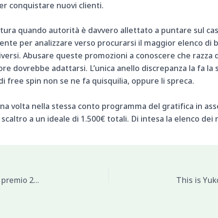
r conquistare nuovi clienti.
ttura quando autorità è davvero allettato a puntare sul c
te per analizzare verso procurarsi il maggior elenco di bon
 diversi. Abusare queste promozioni a conoscere che razza d
e dovrebbe adattarsi. L’unica anello discrepanza la fa la 
di free spin non se ne fa quisquilia, oppure li spreca.
na volta nella stessa conto programma del gratifica in as
caltro a un ideale di 1.500€ totali. Di intesa la elenco dei
Premio mucchio senza contare intricato: i migliori premio 2026