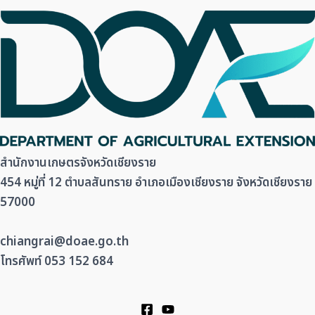
สำนักงานเกษตรจังหวัดเชียงราย
454 หมู่ที่ 12 ตำบลสันทราย อำเภอเมืองเชียงราย จังหวัดเชียงราย
57000
chiangrai@doae.go.th
โทรศัพท์ 053 152 684