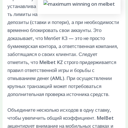
устанавлива
ть лимиты на
депозиты (ставки и потери), а при необходимости
временно блокировать свои аккаунты. Это
доказывает, что Мелбет КЗ — это не просто
букмекерская контора, а ответственная компания,
заботящаяся о своих клиентах. Следует
отметить, что Melbet KZ строго придерживается
правил ответственной игры и борьбы с
отмыванием денег (AML). При осуществлении
крупных транзакций может потребоваться
дополнительная проверка источника средств.
Объедините несколько исходов в одну ставку,
чтобы увеличить общий коэффициент. MelBet
акцентирует внимание на мобильных ставках и