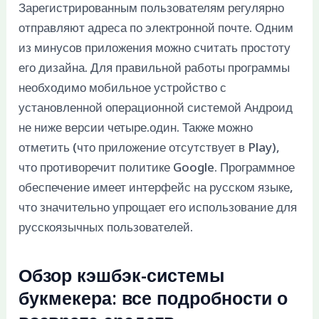
Зарегистрированным пользователям регулярно
отправляют адреса по электронной почте. Одним
из минусов приложения можно считать простоту
его дизайна. Для правильной работы программы
необходимо мобильное устройство с
установленной операционной системой Андроид
не ниже версии четыре.один. Также можно
отметить (что приложение отсутствует в Play),
что противоречит политике Google.
Программное
обеспечение имеет интерфейс на русском языке,
что значительно упрощает его использование для
русскоязычных пользователей.
Обзор кэшбэк-системы
букмекера: все подробности о