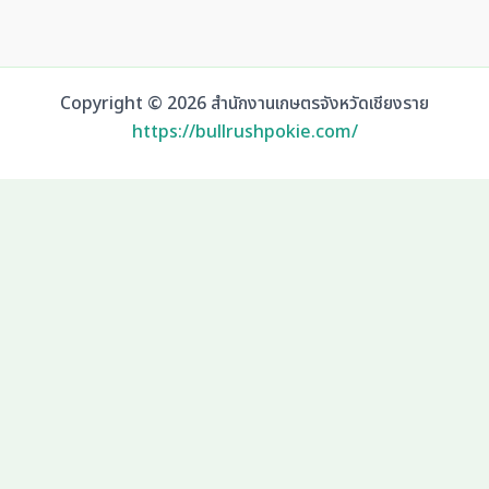
Copyright © 2026 สำนักงานเกษตรจังหวัดเชียงราย
https://bullrushpokie.com/