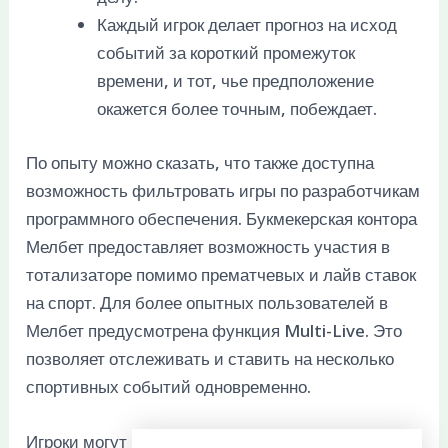
Каждый игрок делает прогноз на исход
событий за короткий промежуток
времени, и тот, чье предположение
окажется более точным, побеждает.
По опыту можно сказать, что также доступна
возможность фильтровать игры по разработчикам
программного обеспечения. Букмекерская контора
Мелбет предоставляет возможность участия в
тотализаторе помимо прематчевых и лайв ставок
на спорт. Для более опытных пользователей в
Мелбет предусмотрена функция Multi-Live. Это
позволяет отслеживать и ставить на несколько
спортивных событий одновременно.
Игроки могут