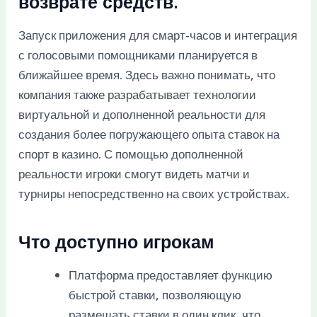
возврате средств.
Запуск приложения для смарт-часов и интеграция
с голосовыми помощниками планируется в
ближайшее время. Здесь важно понимать, что
компания также разрабатывает технологии
виртуальной и дополненной реальности для
создания более погружающего опыта ставок на
спорт в казино. С помощью дополненной
реальности игроки смогут видеть матчи и
турниры непосредственно на своих устройствах.
Что доступно игрокам
Платформа предоставляет функцию
быстрой ставки, позволяющую
размещать ставки в один клик, что